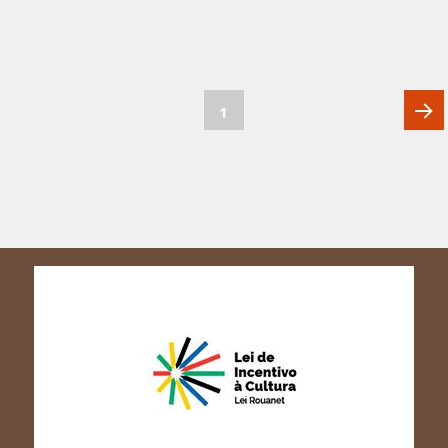
PÁGINA
Paginação
1
de
Próxi
posts
págin