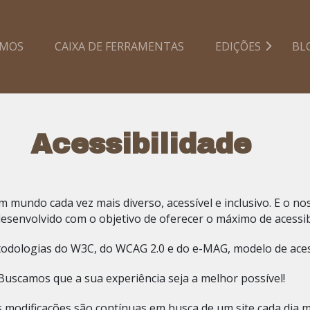
AMOS
CAIXA DE FERRAMENTAS
EDIÇÕES
BL
Acessibilidade
mundo cada vez mais diverso, acessível e inclusivo. E o no
i desenvolvido com o objetivo de oferecer o máximo de acessib
todologias do W3C, do WCAG 2.0 e do e-MAG, modelo de acess
Buscamos que a sua experiência seja a melhor possível!
 modificações são contínuas em busca de um site cada dia me