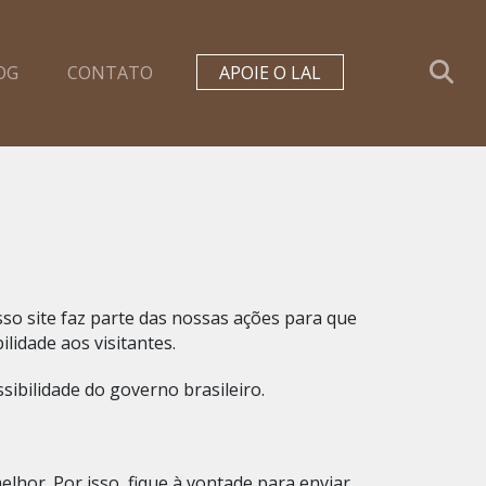
OG
CONTATO
APOIE O LAL
sso site faz parte das nossas ações para que
ilidade aos visitantes.
ibilidade do governo brasileiro.
lhor. Por isso, fique à vontade para enviar