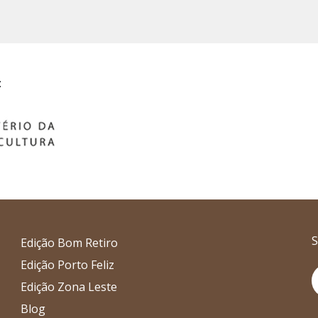
:
S
Edição Bom Retiro
Edição Porto Feliz
I
Edição Zona Leste
Blog